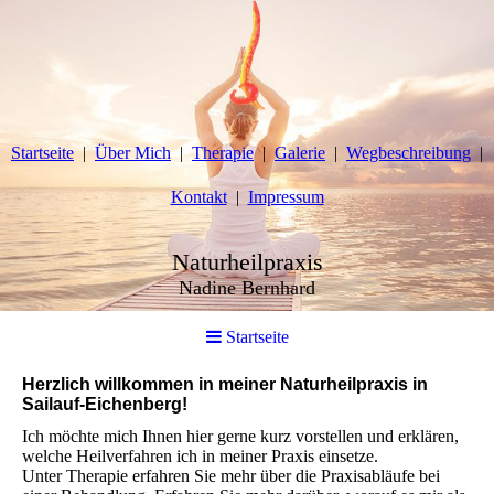
Startseite
Über Mich
Therapie
Galerie
Wegbeschreibung
Kontakt
Impressum
Naturheilpraxis
Nadine Bernhard
Startseite
Herzlich willkommen in meiner Naturheilpraxis in
Sailauf-Eichenberg!
Ich möchte mich Ihnen hier gerne kurz vorstellen und erklären,
welche Heilverfahren ich in meiner Praxis einsetze.
Unter
Therapie
erfahren Sie mehr über die Praxisabläufe bei